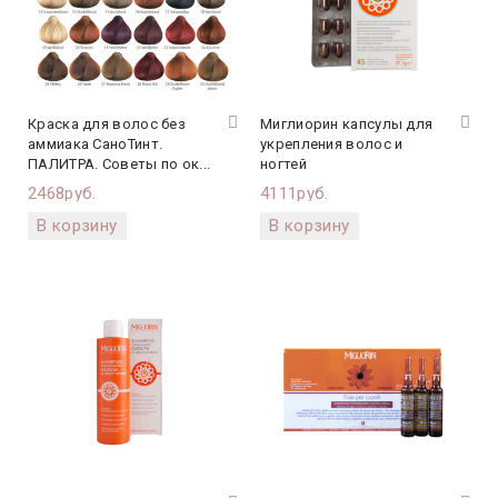
Краска для волос без
Миглиорин капсулы для
аммиака СаноТинт.
укрепления волос и
ПАЛИТРА. Советы по ок...
ногтей
2468руб.
4111руб.