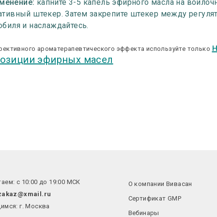
менение:
капните 3-5 капель эфирного масла на войлоч
ативный штекер. Затем закрепите штекер между регуля
обиля и наслаждайтесь.
фективного ароматерапевтического эффекта используйте только
озиции эфирных масел
аем: с 10:00 до 19:00 МСК
О компании Вивасан
zakaz@xmail.ru
Сертификат GMP
имся: г. Москва
Вебинары