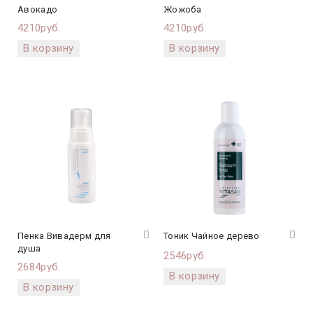
Авокадо
Жожоба
4210руб.
4210руб.
Пенка Вивадерм для
Тоник Чайное дерево
душа
2546руб.
2684руб.