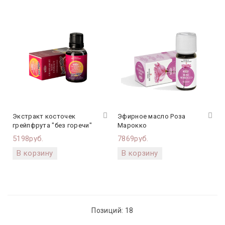
Экстракт косточек
Эфирное масло Роза
грейпфрута "без горечи"
Марокко
5198руб.
7869руб.
Позиций: 18