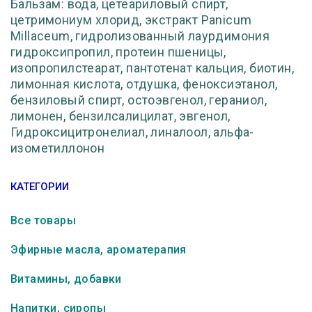
Бальзам: вода, цетеариловый спирт,
цетримониум хлорид, экстракт Panicum
Millaceum, гидролизованный лаурдимония
гидроксипропил, протеин пшеницы,
изопропилстеарат, пантотенат кальция, биотин,
лимонная кислота, отдушка, феноксиэтанол,
бензиловый спирт, остоэвгенол, гераниол,
лимонен, бензилсалицилат, эвгенол,
Гидроксицитронелиал, линалоол, альфа-
изометиллонон
КАТЕГОРИИ
Все товары
Эфирные масла, ароматерапия
Витамины, добавки
Напитки, сиропы