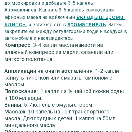
до маркировки и добавьте 3-5 капель
Аромаклипса:
Капните 3-5 капель композиции
вкладыш арома-
эфирных масел на войлочный
клипсы
аромапанель
и вставьте его в
. Затем
закрепите ее между регуляторами подачи воздуха в
автомобиле и наслаждайтесь.
Компресс:
3-4 капли масла нанести на
влажный компресс из марли, фланели или
мягкого полотенца.
Аппликации на очаги воспаления:
1-2 капли
капнуть пипеткой или смазать тампоном с
маслом
Полоскание:
1 капля на ½ чайной ложки соды
и 100 мл воды.
Ванны:
5-7 капель с эмульгатором
Массаж:
10 капель на 10 г транспортного
масла. Для грудных детей: 1 капля на 50мл.
миндального масла
Обогащение косметических средств:
кремы,