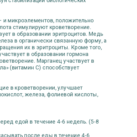
вуя стабилизации биологических
– и микроэлементов, положительно
слота стимулируют кроветворение.
вует в образовании эритроцитов. Медь
еза в органически связанную форму, а
ращения их в эритроциты. Кроме того,
участвует в образовании гормона
оветворение. Марганец участвует в
ла» (витамин С) способствует
ие в кроветворении, улучшает
окислот, железа, фолиевой кислоты,
 перед едой в течение 4-6 недель. (5-8
ссасывать после еды в течение 4-6