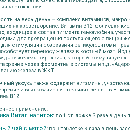
ом выступает в качестве антиоксиданта, способст
ан клеток крови.
ость на весь день»
– комплекс витаминов, макро 
щих на кроветворение. Витамин В12, фолиевая ки
о, входящее в состав пигмента гемоглобина, участ
одима для превращения поступающего с пищей жел
 для стимуляции созревания ретикулоцитов и прев
пособствует переносу железа в костный мозг. Йод 
идной железы тироксина, который стимулирует кр
творение через ферментные системы и т.д. «Ацеро
ванию железа в ЖКТ.
чный уксус»
также содержит витамины, участвующ
арение и всасывание питательных веществ – амин
ина В12
еннее применение:
ика Витал напиток
: по 1 ст. ложке 3 раза в день
ный чай с мятой
: по 1 таблетке 3 раза в день ра