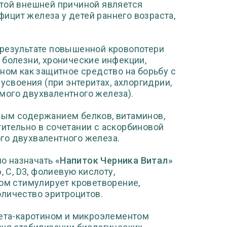
стой внешней причиной является
ицит железа у детей раннего возраста,
 результате повышенной кровопотери
 болезни, хронические инфекции,
ном как защитное средство на борьбу с
усвоения (при энтеритах, ахлоргидрии,
мого двухвалентного железа).
ным содержанием белков, витаминов,
ительно в сочетании с аскорбиновой
го двухвалентного железа.
о назначать
«Напиток Черника Витал»
 С, D3, фолиевую кислоту,
зом стимулирует кроветворение,
оличество эритроцитов.
бета-каротином и микроэлементом