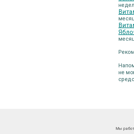
недель
Вита
месяца
Вита
Ябло
месяца
Реком
Напом
не мо
средс
Мы работ