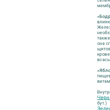
селен
мембр
«Бодр
влияю
Желез
необх
также
она с
щитов
крове
всасы
«Ябло
пищев
витам
Внутр
Черн
бут.)
Зеле