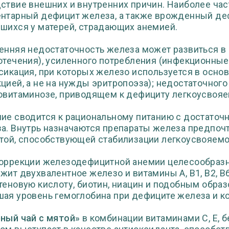
ствие внешних и внутренних причин. Наиболее ча
нтарный дефицит железа, а также врожденный деф
шихся у матерей, страдающих анемией.
енняя недостаточность железа может развиться в
отечения), усиленного потребления (инфекционные
сикация, при которых железо используется в основ
цией, а не на нужды эритропоэза); недостаточного 
овитаминозе, приводящем к дефициту легкоусвояе
ие сводится к рациональному питанию с достаточ
а. Внутрь назначаются препараты железа предпочт
той, способствующей стабилизации легкоусвояемо
оррекции железодефицитной анемии целесообразн
жит двухвалентное железо и витамины А, В1, В2, В6,
теновую кислоту, биотин, ниацин и подобным обра
ая уровень гемоглобина при дефиците железа и к
ный чай с мятой»
в комбинации витаминами С, Е, 