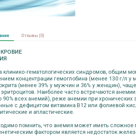
ание
Отзывы
(0)
КРОВИЕ
ИЯ
а клинико-гематологических синдромов, общим мо
нием концентрации гемоглобина (менее 130 г/л у м
окрита (менее 39% у мужчин и 36% у женщин), ча
 эритроцитов. Наиболее часто встречаются анеми
о 90% всех анемий), реже анемии при хронических 
нные с дефицитом витамина В12 или фолиевой кис
итические и апластические.
одимо помнить, что анемия может иметь сложное
енетическим фактором является недостаток желез