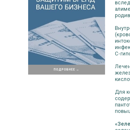
вслед
алиме
родив
Внутр
(кров
инток
инфек
С-гип
Лечен
ПОДРОБНЕЕ →
желез
кисло
Для к
содер
панто
повыш
«Зеле