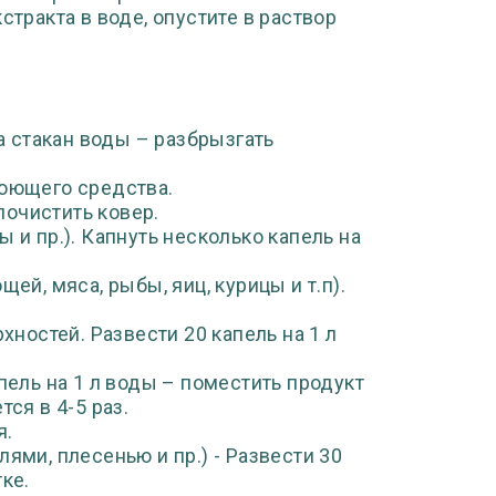
стракта в воде, опустите в раствор
на стакан воды – разбрызгать
моющего средства.
 почистить ковер.
 и пр.). Капнуть несколько капель на
ей, мяса, рыбы, яиц, курицы и т.п).
хностей. Развести 20 капель на 1 л
пель на 1 л воды – поместить продукт
ся в 4-5 раз.
я.
ями, плесенью и пр.) - Развести 30
ке.