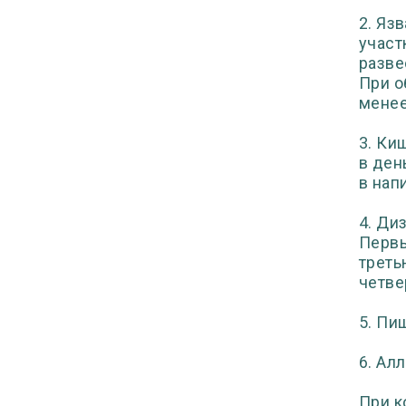
2. Яз
участ
разве
При о
менее
3. Ки
в ден
в нап
4. Ди
Первы
треть
четве
5. Пи
6. Ал
При к