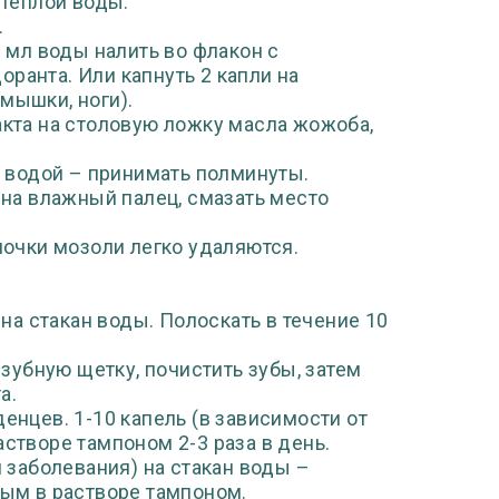
 теплой воды.
.
0 мл воды налить во флакон с
ранта. Или капнуть 2 капли на
мышки, ноги).
акта на столовую ложку масла жожоба,
й водой – принимать полминуты.
 на влажный палец, смазать место
ночки мозоли легко удаляются.
 на стакан воды. Полоскать в течение 10
 зубную щетку, почистить зубы, затем
а.
енцев. 1-10 капель (в зависимости от
астворе тампоном 2-3 раза в день.
и заболевания) на стакан воды –
ным в растворе тампоном.