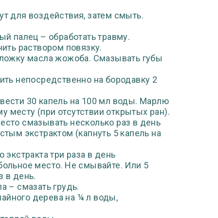
ут для воздействия, затем смыть.
ый палец – обработать травму.
чить раствором повязку.
ст. ложку масла жожоба. Смазывать губы
сить непосредственно на бородавку 2
вести 30 капель на 100 мл воды. Марлю
 месту (при отсутствии открытых ран).
место смазывать несколько раз в день
стым экстрактом (капнуть 5 капель на
о экстракта три раза в день
льное место. Не смывайте. Или 5
 в день.
а – смазать грудь.
 чайного дерева на ¼ л воды,