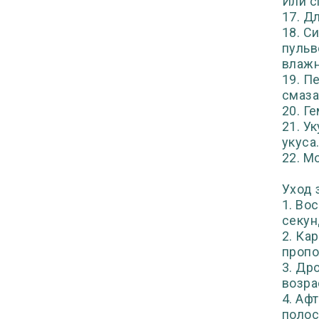
Или с
17. Д
18. С
пульв
влажн
19. П
смаза
20. Г
21. У
укуса
22. М
Уход 
1. Во
секун
2. Ка
пропо
3. Др
возра
4. Аф
полос