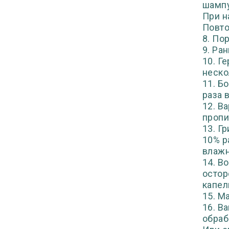
шампу
При н
Повто
8. По
9. Ра
10. Г
неско
11. Б
раза 
12. В
пропи
13. Г
10% р
влажн
14. В
остор
капел
15. М
16. В
обраб