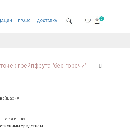
.
0
ДАЦИИ
ПРАЙС
ДОСТАВКА
точек грейпфрута "без горечи"
вейцария
ль сертификат
рственным средством
!