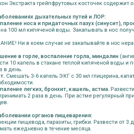
кон Экстракта грейпфрутовых косточек содержит о
аболеваниях дыхательных путей и ЛОР:
паление носа и придаточных пазух (синусит), про
 на 100 мл кипяченой воды. Закапывать в нос получ
НИЕ! Ни в коем случае не закапывайте в нос нера
шение в горле, воспаление горла, миндалин
(анги
сти 10 капель в стакане теплой кипяченой воды и
з в день.
т.
Смешать 3-6 капель ЭКГ с 30 мл глицерина, капать
обходимости.
паление легких, бронхит, кашель, астма.
Развести
 принимать 2 раза в день. При астме регулярный п
ев.
аболевании органов пищеварения:
фекции пищевода, паразиты, грибки. Развести от 3 д
мать ежедневно в течение месяца.