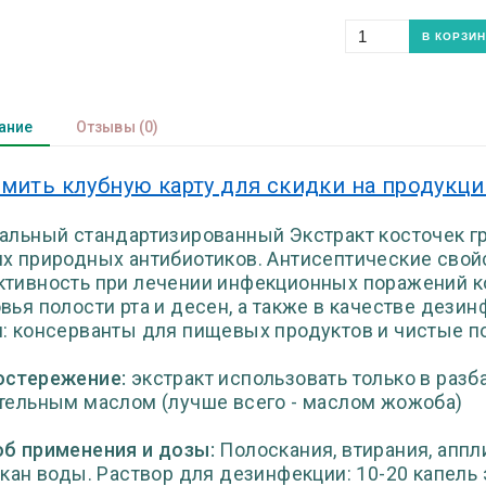
ание
Отзывы
(0)
мить клубную карту для скидки на продукц
альный стандартизированный Экстракт косточек гр
х природных антибиотиков. Антисептические свой
тивность при лечении инфекционных поражений ко
вья полости рта и десен, а также в качестве дез
: консерванты для пищевых продуктов и чистые 
остережение:
экстракт использовать только в разб
тельным маслом (лучше всего - маслом жожоба)
б применения и дозы:
Полоскания, втирания, аппли
акан воды. Раствор для дезинфекции: 10-20 капель 