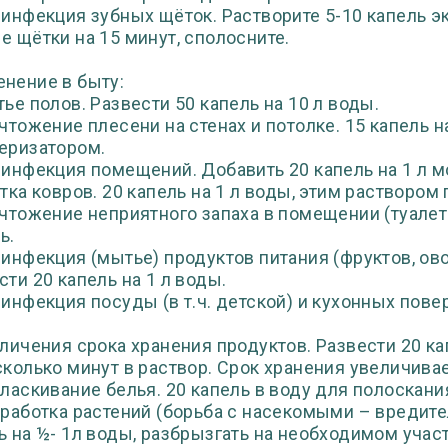
зинфекция зубных щёток. Растворите 5-10 капель эк
е щётки на 15 минут, сполосните.
нение в быту:
тье полов. Развести 50 капель на 10 л воды.
ичтожение плесени на стенах и потолке. 15 капель 
еризатором.
зинфекция помещений. Добавить 20 капель на 1 л 
стка ковров. 20 капель на 1 л воды, этим раствором
ичтожение неприятного запаха в помещении (туалеты
ь.
зинфекция (мытье) продуктов питания (фруктов, овощ
сти 20 капель на 1 л воды.
зинфекция посуды (в т.ч. детской) и кухонных повер
еличения срока хранения продуктов. Развести 20 ка
сколько минут в раствор. Срок хранения увеличивает
оласкивание белья. 20 капель в воду для полоскани
бработка растений (борьба с насекомыми – вредител
ь на ½- 1л воды, разбрызгать на необходимом участ