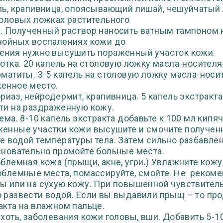
пь, крапивница, опоясывающий лишай, чешуйчатый л
толовых ложках растительного
. Полученный раствор наносить ватным тампоном н
нойных воспалениях кожи до
ения нужно высушить пораженный участок кожи.
сотка. 20 капель на столовую ложку масла-носителя,
рматиты. 3-5 капель на столовую ложку масла-носите
енное место.
ориаз, нейродермит, крапивница. 5 капель экстракт
ти на раздраженную кожу.
зема. 8-10 капель экстракта добавьте к 100 мл кип
енные участки кожи высушите и смочите полученн
е водой температуры тела. Затем сильно разбавл
сновательно промойте больные места.
облемная кожа (прыщи, акне, угри.) Увлажните кожу
облемные места, помассируйте, смойте. Не рекоме
ы или на сухую кожу. При повышенной чувствитель
 развести водой. Если вы выдавили прыщ – то про
акта на влажном пальце.
рхоть, заболевания кожи головы, вши. Добавить 5-