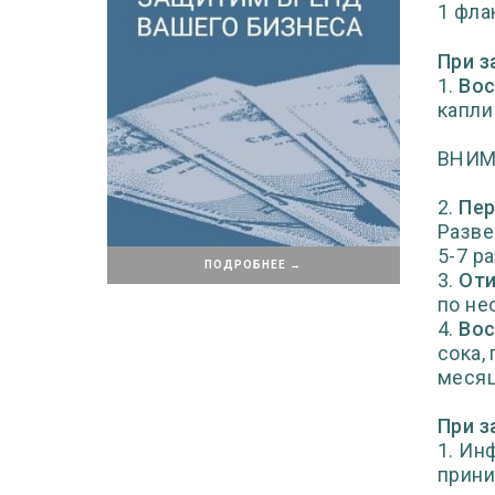
1 фла
При з
1.
Вос
капли
ВНИМА
2.
Пер
Разве
5-7 ра
ПОДРОБНЕЕ →
3.
Оти
по не
4.
Вос
сока,
месяц
При з
1. Ин
прини