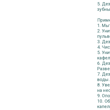
5. Де
зубны
Приме
1. Мы
2. Ун
пульв
3. Де
4. Чи
5. Ун
кафел
6. Де
Разве
7. Де
воды.
8. Ув
на не
9. Оп
10. О
капел