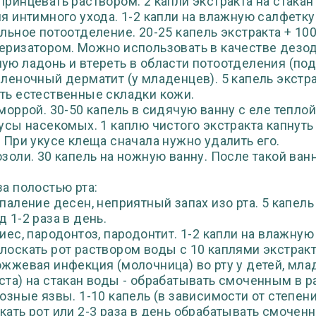
принцевать раствором: 2 капли экстракта на стакан
ля интимного ухода. 1-2 капли на влажную салфетку
ильное потоотделение. 20-25 капель экстракта + 10
еризатором. Можно использовать в качестве дезодо
ую ладонь и втереть в области потоотделения (под
еленочный дерматит (у младенцев). 5 капель экстр
ть естественные складки кожи.
еморрой. 30-50 капель в сидячую ванну с еле тепло
кусы насекомых. 1 каплю чистого экстракта капнуть
. При укусе клеща сначала нужно удалить его.
озоли. 30 капель на ножную ванну. После такой ван
за полостью рта:
спаление десен, неприятный запах изо рта. 5 капель
д 1-2 раза в день.
риес, пародонтоз, пародонтит. 1-2 капли на влажную
лоскать рот раствором воды с 10 каплями экстракт
ожжевая инфекция (молочница) во рту у детей, млад
ста) на стакан воды - обрабатывать смоченным в р
тозные язвы. 1-10 капель (в зависимости от степен
кать рот или 2-3 раза в день обрабатывать смочен