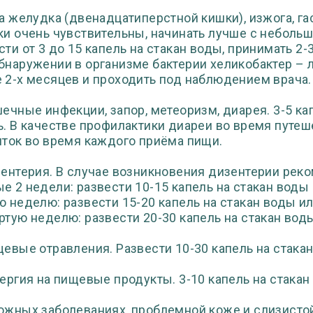
ва желудка (двенадцатиперстной кишки), изжога, г
ки очень чувствительны, начинать лучше с небольш
сти от 3 до 15 капель на стакан воды, принимать 2-
бнаружении в организме бактерии хеликобактер –
 2-х месяцев и проходить под наблюдением врача.
шечные инфекции, запор, метеоризм, диарея. 3-5 ка
ь. В качестве профилактики диареи во время путе
иток во время каждого приёма пищи.
зентерия. В случае возникновения дизентерии рек
е 2 недели: развести 10-15 капель на стакан воды и
ю неделю: развести 15-20 капель на стакан воды или
ртую неделю: развести 20-30 капель на стакан воды
щевые отравления. Развести 10-30 капель на стакан
лергия на пищевые продукты. 3-10 капель на стакан 
ожных заболеваниях, проблемной коже и слизисто