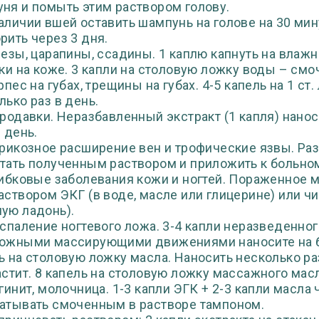
ня и помыть этим раствором голову.
аличии вшей оставить шампунь на голове на 30 мин
рить через 3 дня.
резы, царапины, ссадины. 1 каплю капнуть на влажн
нки на коже. 3 капли на столовую ложку воды – смо
ерпес на губах, трещины на губах. 4-5 капель на 1 
лько раз в день.
ородавки. Неразбавленный экстракт (1 капля) нано
в день.
арикозное расширение вен и трофические язвы. Раз
тать полученным раствором и приложить к больному
рибковые заболевания кожи и ногтей. Пораженное 
аствором ЭКГ (в воде, масле или глицерине) или чи
ую ладонь).
оспаление ногтевого ложа. 3-4 капли неразведенног
ожными массирующими движениями наносите на бо
ь на столовую ложку масла. Наносить несколько раз
астит. 8 капель на столовую ложку массажного масл
агинит, молочница. 1-3 капли ЭГК + 2-3 капли масла
атывать смоченным в растворе тампоном.