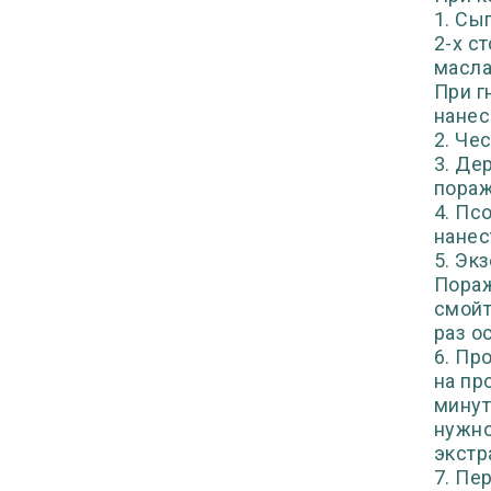
1. Сы
2-х с
масла
При г
нанес
2. Че
3. Де
пораж
4. Пс
нанес
5. Эк
Пораж
смойт
раз о
6. Пр
на пр
минут
нужно
экстр
7. Пе