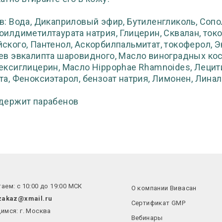
в: Вода, Дикаприловый эфир, Бутиленгликоль, Соп
оилдиметилтаурата натрия, Глицерин, Сквалан, ток
ского, Пантенол, Аскорбилпальмитат, токоферол, Э
ев эвкалипта шаровидного, Масло виноградных косто
ексиглицерин, Масло Hippophae Rhamnoides, Лецит
та, Феноксиэтарол, бензоат натрия, Лимонен, Линал
держит парабенов
аем: с 10:00 до 19:00 МСК
О компании Вивасан
zakaz@xmail.ru
Сертификат GMP
имся: г. Москва
Вебинары