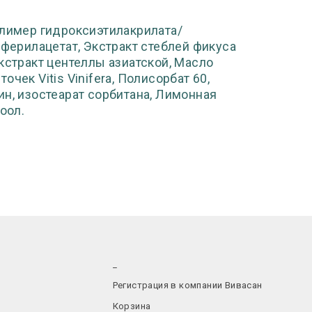
олимер гидроксиэтилакрилата/
оферилацетат, Экстракт стеблей фикуса
кстракт центеллы азиатской, Масло
чек Vitis Vinifera, Полисорбат 60,
ин, изостеарат сорбитана, Лимонная
оол.
_
Регистрация в компании Вивасан
Корзина