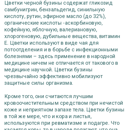
Цветки черной бузины содержат гликозид
самбунигрин, бензальдегид, синильную
кислоту, рутин, эфирное масло (до 32%),
органические кислоты -аскорбиновую,
кофейную, яблочную, валериановую,
хлорогеновую, дубильные вещества, витамин
Е. Цветки используют в виде чая для
потоотделения и в борьбе с инфекционными
болезнями – здесь применение в народной
медицине ничем не отличается от такового в
медицине научной. Цветки бузины
чрезвычайно эффективно мобилизуют
защитные силы организма.
Кроме того, они считаются лучшим
кровоочистительным средством при нечистой
коже и неприятном запахе тела. Цветки бузины
в той же мере, что и кора и листья,
используются при ревматизме и подагре. Что
касается коры, то в народе полагают, что она