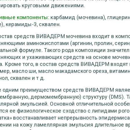
ировать круговыми движениями.
ивные компоненты:
карбамид (мочевина), глицерин
е), керамиды-3, сквален.
остав средств ВИВАДЕРМ мочевина входит в комп
няющими аминокислотами (аргинин, пролин, серин, а
альной формуле. Такого рода композиции значит
няющих и ухаживающих средств на основе мочеви
а. Кроме того, в состав средств ВИВАДЕРМ входят
мер, масло ши, масло макадамского ореха, витамин
ол, сквален и т д.
 одним преимуществом средств ВИВАДЕРМ являет
ембранную, дермомембранную) структуру (DMS). Т
лярной эмульсией. Основной отличительной особе
тся ее физиологическое сходство с липидами рого
атка» восстанавливает непрерывность эпидермиса 
ении на кожу ламеллярная эмульсия длительное вр