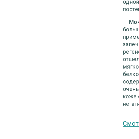
одной
посте
Моч
больш
приме
залеч
реген
отшел
мягко
белко
содер
очень
коже 
негат
Смот