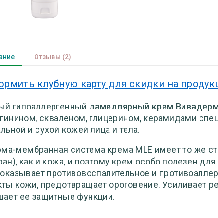
ание
Отзывы
(2)
ормить клубную карту для скидки на проду
ый гипоаллергенный
ламеллярный крем Вивадер
ргинином, скваленом, глицерином, керамидами спец
льной и сухой кожей лица и тела.
ма-мембранная система крема MLE имеет то же ст
ан), как и кожа, и поэтому крем особо полезен для
 оказывает противовоспалительное и противоаллер
ты кожи, предотвращает ороговение. Усиливает 
ает ее защитные функции.