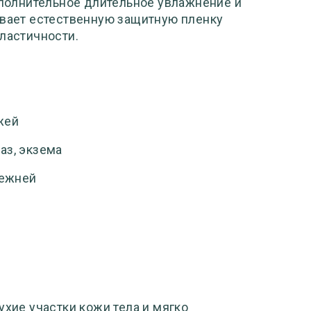
олнительное длительное увлажнение и
ивает естественную защитную пленку
ластичности.
жей
аз, экзема
лежней
ухие участки кожи тела и мягко