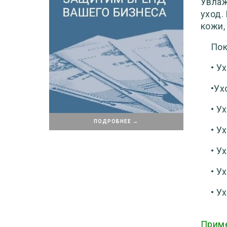
Увлаж
уход.
кожи,
Пок
• У
•Ух
• У
ПОДРОБНЕЕ →
• У
• У
• У
• У
Прим