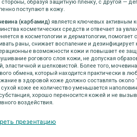
 стороны, образуя защитную пленку, с другой — де
пенно поступают в кожу.
евина (карбамид)
является ключевых активным ко
инства косметических средств и отвечает за увл
няется в косметологии и дерматологии, помогает с
ивать раны, снижает воспаление и дезинфицирует 
ерационные возможности кожи и повышает ее защ
ушивание рогового слоя кожи, не допуская образо
й, эластичной и шелковистой. Более того, мочеви
вого обмена, который находится практически в лю
жание в здоровой коже должно составлять около 1
 сухой коже ее количество уменьшается наполовину
субстанция, хорошо переносится кожей и не вызыв
ивного воздействия.
реть презентацию