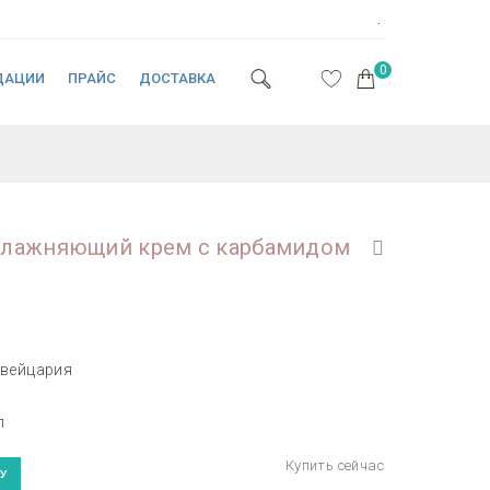
.
0
ДАЦИИ
ПРАЙС
ДОСТАВКА
влажняющий крем с карбамидом
вейцария
л