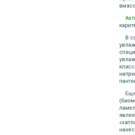
вмасс
Акт
карит
В с
увлаж
специ
увлаж
класс
напри
пантен
Еще
(биом
ламел
являе
«запл
нанес