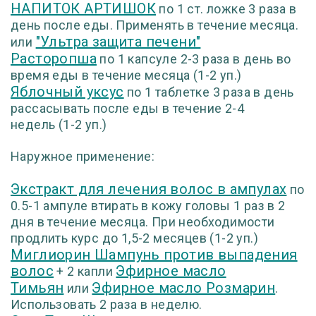
НАПИТОК АРТИШОК
по 1 ст. ложке 3 раза в
день после еды. Применять в течение месяца.
"Ультра защита печени"
или
Расторопша
по 1 капсуле 2-3 раза в день во
время еды в течение
месяца
(1-2 уп.)
Яблочный уксус
по 1 таблетке 3 раза в день
рассасывать после еды в течение 2-4
недель
(1-2 уп.)
Наружное применение:
Экстракт для лечения волос в ампулах
по
0.5-1 ампуле втирать в кожу головы 1 раз в 2
дня в течение месяца. При необходимости
продлить курс до
1,5-2 месяцев
(1-2 уп.)
Миглиорин Шампунь против выпадения
волос
Эфирное масло
+ 2 капли
Тимьян
Эфирное масло Розмарин
или
.
Использовать 2 раза в неделю.