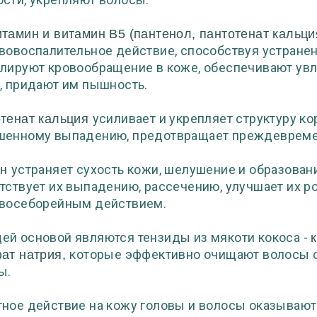
тамин и витамин В5 (пантенол, пантотенат кальц
вовоспалительное действие, способствуя устранен
лируют кровообращение в коже, обеспечивают ув
, придают им пышность.
усиливает и укрепляет структуру ко
тенат кальция
енному выпадению, предотвращает преждевреме
устраняет сухость кожи, шелушение и образован
ин
тствует их выпадению, рассечению, улучшает их р
восеборейным действием.
й основой являются тензиды из мякоти кокоса -
которые эффективно очищают волосы о
ат натрия,
ы.
ное действие на кожу головы и волосы оказываю