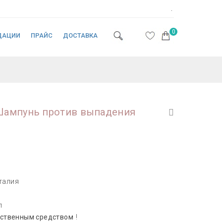
.
0
ДАЦИИ
ПРАЙС
ДОСТАВКА
Шампунь против выпадения
талия
л
рственным средством
!