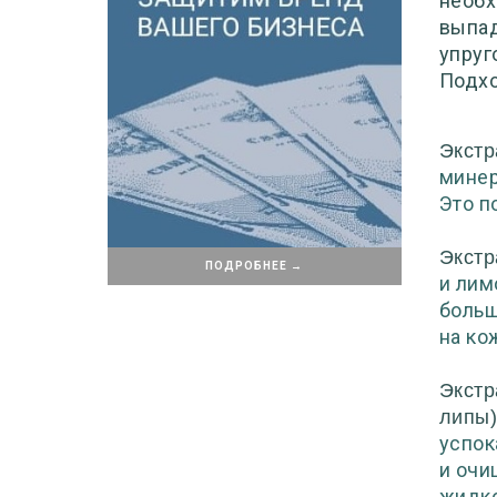
необх
выпад
упруг
Подхо
Экстр
минера
Это п
Экстр
ПОДРОБНЕЕ →
и лим
больш
на ко
Экстр
липы
успок
и очи
жидко