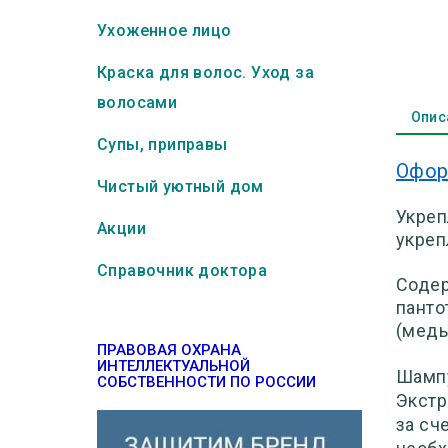
Ухоженное лицо
Краска для волос. Уход за
волосами
Опис
Супы, приправы
Офор
Чистый уютный дом
Укреп
Акции
укреп
Справочник доктора
Содер
панто
(медь
ПРАВОВАЯ ОХРАНА
ИНТЕЛЛЕКТУАЛЬНОЙ
Шампу
СОБСТВЕННОСТИ ПО РОССИИ
Экстр
за сч