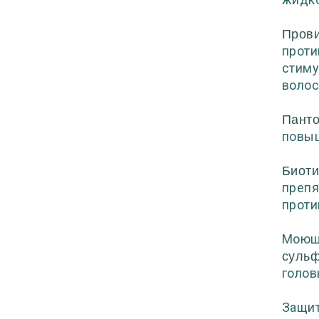
Прови
проти
стиму
волос
Панто
повыш
Биот
препя
проти
Моюще
сульф
голов
Защит