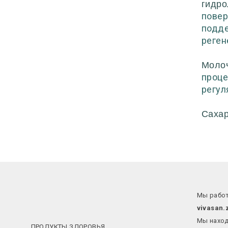
гидро
повер
подде
реген
Моло
проце
регул
Cаха
Мы работ
vivasan.
Мы наход
ПРОДУКТЫ ЗДОРОВЬЯ