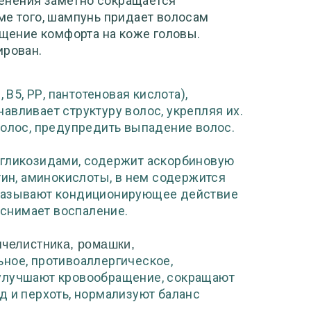
енения заметно сокращается
ме того, шампунь придает волосам
ущение комфорта на коже головы.
ирован.
 В5, РР, пантотеновая кислота),
навливает структуру волос, укрепляя их.
волос, предупредить выпадение волос.
 гликозидами, содержит аскорбиновую
тин, аминокислоты, в нем содержится
оказывают кондиционирующее действие
 снимает воспаление.
ячелистника, ромашки,
ное, противоаллергическое,
 улучшают кровообращение, сокращают
д и перхоть, нормализуют баланс