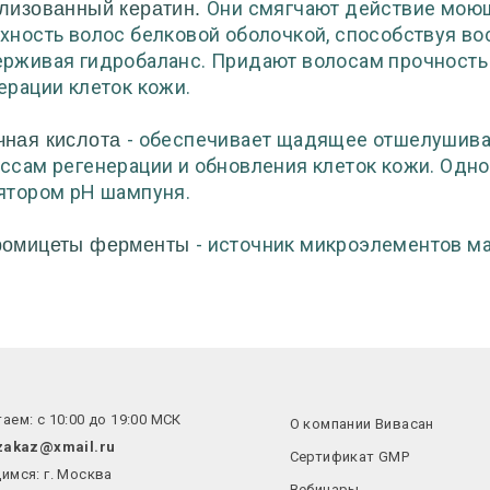
Они смягчают действие моющ
лизованный кератин.
хность волос белковой оболочкой, способствуя во
рживая гидробаланс. Придают волосам прочность 
ерации клеток кожи.
- обеспечивает щадящее отшелушива
чная кислота
ссам регенерации и обновления клеток кожи. Одн
ятором pH шампуня.
- источник микроэлементов маг
ромицеты ферменты
аем: с 10:00 до 19:00 МСК
О компании Вивасан
zakaz@xmail.ru
Сертификат GMP
имся: г. Москва
Вебинары