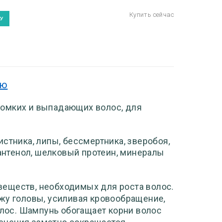
ию
ломких и выпадающих волос, для
стника, липы, бессмертника, зверобоя,
пантенол, шелковый протеин, минералы
еществ, необходимых для роста волос.
жу головы, усиливая кровообращение,
олос. Шампунь обогащает корни волос