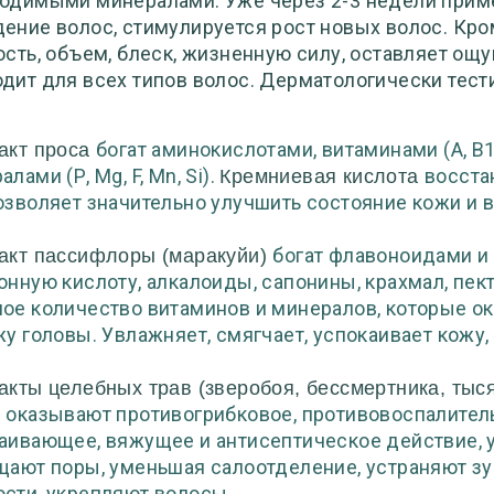
одимыми минералами. Уже через 2-3 недели прим
ение волос, стимулируется рост новых волос. Кро
ость, объем, блеск, жизненную силу, оставляет ощ
дит для всех типов волос. Дерматологически тест
богат аминокислотами, витаминами (А, В1,
акт проса
лами (Р, Mg, F, Mn, Si).
восста
Кремниевая кислота
озволяет значительно улучшить состояние кожи и 
богат флавоноидами и
акт пассифлоры (маракуйи)
онную кислоту, алкалоиды, сапонины, крахмал, пек
ое количество витаминов и минералов, которые 
жу головы. Увлажняет, смягчает, успокаивает кожу,
акты целебных трав (зверобоя, бессмертника, тыс
оказывают противогрибковое, противовоспалитель
)
аивающее, вяжущее и антисептическое действие,
щают поры, уменьшая салоотделение, устраняют зу
сти, укрепляют волосы.