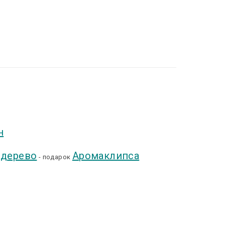
н
 дерево
Аромаклипса
- подарок