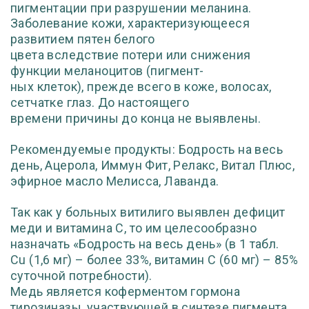
пигментации при разрушении меланина.
Заболевание кожи, характеризующееся
развитием пятен белого
цвета вследствие потери или снижения
функции меланоцитов (пигмент-
ных клеток), прежде всего в коже, волосах,
сетчатке глаз. До настоящего
времени причины до конца не выявлены.
Рекомендуемые продукты: Бодрость на весь
день, Ацерола, Иммун
Фит, Релакс, Витал Плюс,
эфирное масло Мелисса, Лаван
да.
Так как у больных витилиго выявлен дефицит
меди и витамина С,
то им целесообразно
назначать «Бодрость на весь день» (в 1 табл.
Cu
(1,6 мг) – более 33%, витамин С (60 мг) – 85%
суточной потребности).
Медь является коферментом гормона
тирозиназы, участвующей в синте
зе пигмента