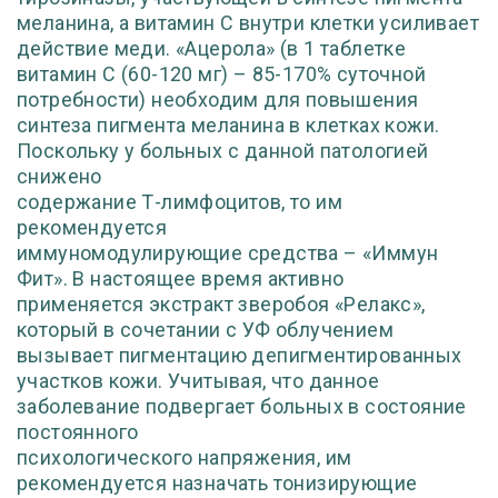
меланина, а витамин С внутри клетки усиливает
действие
меди. «Ацерола» (в 1 таблетке
витамин С (60-120 мг) – 85-170% суточ
ной
потребности) необходим для повышения
синтеза пигмента мелани
на в клетках кожи.
Поскольку у больных с данной патологией
снижено
содержание Т-лимфоцитов, то им
рекомендуется
иммуномодулирующие
средства – «Иммун
Фит». В настоящее время активно
применяется
экстракт зверобоя «Релакс»,
который в сочетании с УФ облучением
вы
зывает пигментацию депигментированных
участков кожи. Учитывая,
что данное
заболевание подвергает больных в состояние
постоянного
психологического напряжения, им
рекомендуется назначать тонизирую
щие