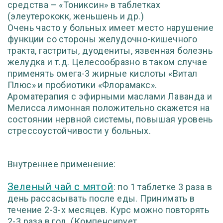
средства – «Тониксин» в таблетках
(элеутерококк, женьшень и др.)
Очень часто у больных имеет место нарушение
функции со стороны же
лудочно-кишечного
тракта, гастриты, дуодениты, язвенная болезнь
же
лудка и т.д. Целесообразно в таком случае
применять омега-3 жирные
кислоты «Витал
Плюс» и пробиотики «Флорамакс».
Ароматерапия с
эфирными маслами Лаванда и
Мелисса лимонная положительно ска
жется на
состоянии нервной системы, повышая уровень
стрессоустойчи
вости у больных.
Внутреннее применение:
Зеленый чай с мятой
: по 1 таблетке 3 раза в
день рассасывать после еды. Принимать в
течение 2-3-х месяцев. Курс можно повторять
2-3 раза в год. (Компенсирует