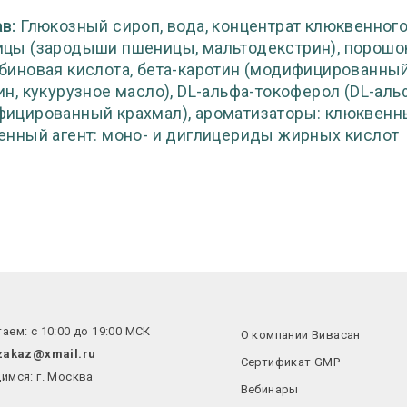
в:
Глюкозный сироп, вода, концентрат клюквенного
цы (зародыши пшеницы, мальтодекстрин), порошок 
биновая кислота, бета-каротин (модифицированный 
ин, кукурузное масло), DL-альфа-токоферол (DL-ал
ицированный крахмал), ароматизаторы: клюквенны
енный агент: моно- и диглицериды жирных кислот
аем: с 10:00 до 19:00 МСК
О компании Вивасан
zakaz@xmail.ru
Сертификат GMP
имся: г. Москва
Вебинары