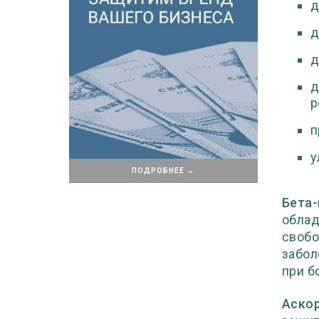
д
д
д
д
р
п
у
ПОДРОБНЕЕ →
Бета-
облад
свобо
забол
при б
Аско