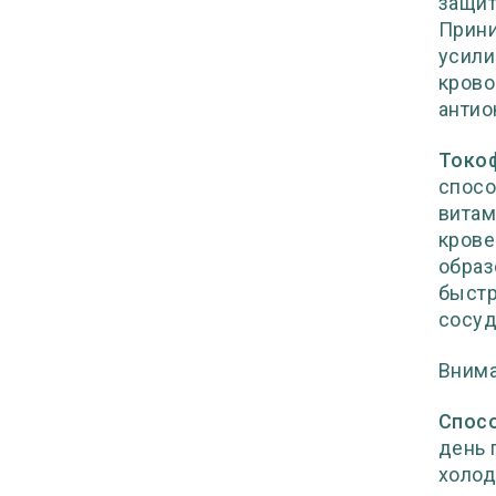
защит
Прини
усили
крово
антио
Токо
спосо
витам
крове
образ
быстр
сосуд
Внима
Спосо
день 
холод