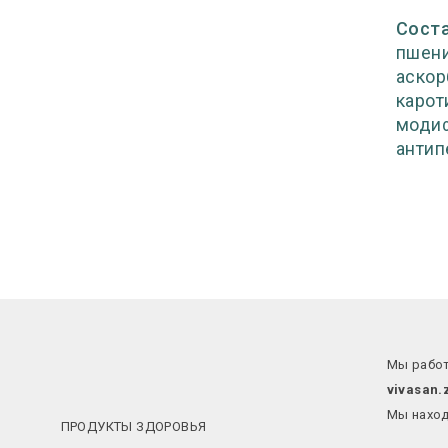
Соста
пшени
аскор
карот
модиф
антип
Мы работ
vivasan.
Мы наход
ПРОДУКТЫ ЗДОРОВЬЯ