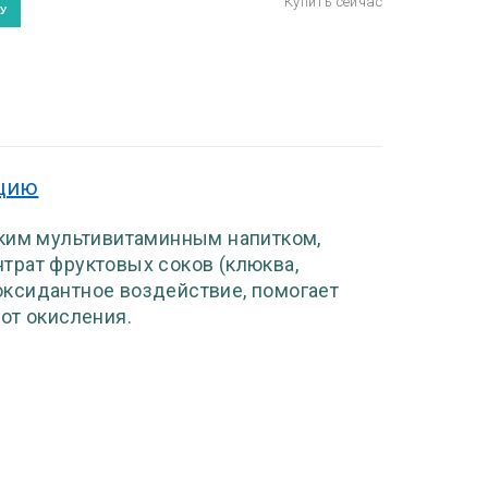
кцию
ским мультивитаминным напитком,
трат фруктовых соков (клюква,
ксидантное воздействие, помогает
от окисления.