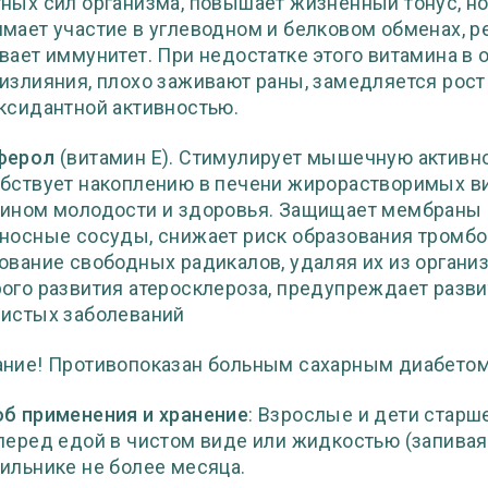
ных сил организма, повышает жизненный тонус, н
мает участие в углеводном и белковом обменах, р
вает иммунитет. При недостатке этого витамина в
излияния, плохо заживают раны, замедляется рост
ксидантной активностью.
ферол
(витамин Е). Стимулирует мышечную активно
бствует накоплению в печени жирорастворимых ви
ином молодости и здоровья. Защищает мембраны к
носные сосуды, снижает риск образования тромбов
ование свободных радикалов, удаляя их из органи
ого развития атеросклероза, предупреждает разви
истых заболеваний
ние! Противопоказан больным сахарным диабетом
б применения и хранение
: Взрослые и дети старше
перед едой в чистом виде или жидкостью (запивая
ильнике не более месяца.