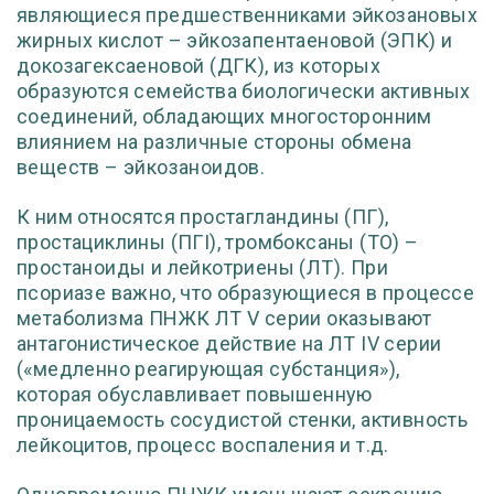
являющиеся предшественниками эйкозановых
жирных кислот – эйкозапентаеновой (ЭПК) и
докозагексаеновой (ДГК), из которых
образуются семейства биологически активных
соединений, обладающих многосторонним
влиянием на различные стороны обмена
веществ – эйкозаноидов.
К ним относятся простагландины (ПГ),
простациклины (ПГI), тромбоксаны (ТО) –
простаноиды и лейкотриены (ЛТ). При
псориазе важно, что образующиеся в процессе
метаболизма ПНЖК ЛТ V серии оказывают
антагонистическое действие на ЛТ IV серии
(«медленно реагирующая субстанция»),
которая обуславливает повышенную
проницаемость сосудистой стенки, активность
лейкоцитов, процесс воспаления и т.д.