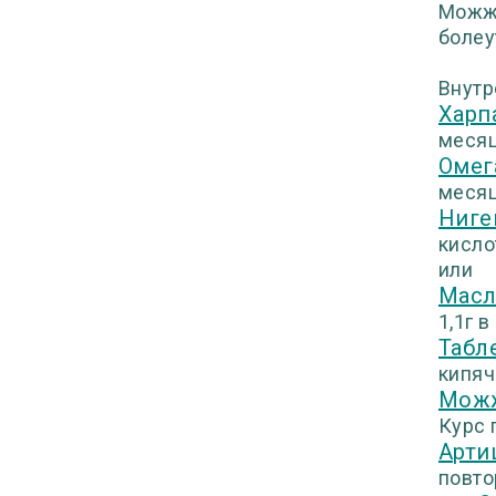
Можже
болеу
Внутр
Харп
месяце
Омег
месяце
Ниг
кисло
или
Масл
1,1г 
Табле
кипяч
Можж
Курс 
Арти
повтор