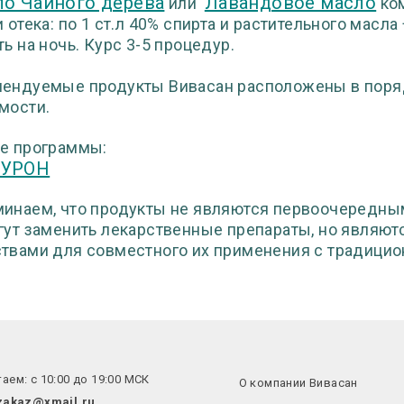
о Чайного дерева
Лавандовое масло
или
ком
и отека: по 1 ст.л 40% спирта и растительного масла
ть на ночь. Курс 3-5 процедур.
ендуемые продукты Вивасан расположены в поряд
мости.
е программы:
ЛУРОН
инаем, что продукты не являются первоочередны
гут заменить лекарственные препараты, но являю
твами для совместного их применения с традици
аем: с 10:00 до 19:00 МСК
О компании Вивасан
zakaz@xmail.ru