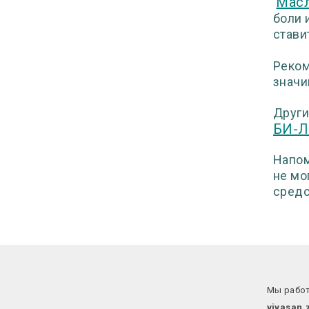
Масл
боли 
стави
Реком
значи
Други
БИ-
Напом
не мо
средс
Мы работ
vivasan.