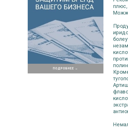
плюс,
Можже
Проду
иридо
болеу
незам
кисло
проти
полин
ПОДРОБНЕЕ →
Кроме
тугоп
Артиш
флаво
кисло
экстр
антио
Немал