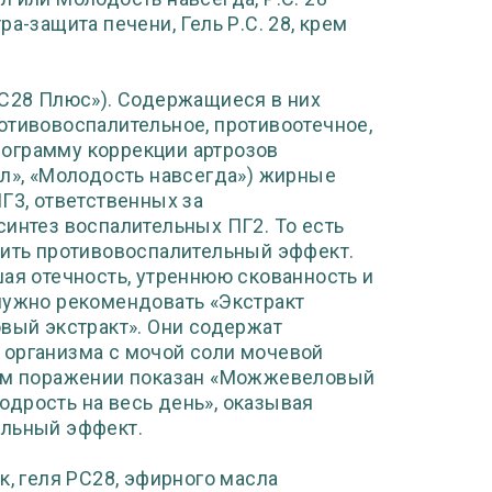
а-защита печени, Гель Р.С. 28, крем
РС28 Плюс»). Содержащиеся в них
отивовоспалительное, противоотечное,
ограмму коррекции артрозов
ол», «Молодость навсегда») жирные
Г3, ответственных за
синтез воспалительных ПГ2. То есть
ть противовоспалительный эффект.
шая отечность, утреннюю скованность и
нужно рекомендовать «Экстракт
овый экстракт». Они содержат
 организма с мочой соли мочевой
ком поражении показан «Можжевеловый
дрость на весь день», оказывая
ельный эффект.
 геля РС28, эфирного масла