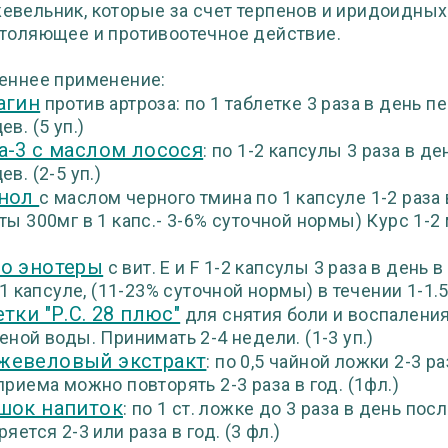
вельник, которые за счет терпенов и иридоидных
толяющее и противоотечное действие.
еннее применение:
агин
против артроза: по 1 таблетке 3 раза в день 
в. (5 уп.)
а-3 с маслом лосося
: по 1-2 капсулы 3 раза в д
в. (2-5 уп.)
енол
с маслом черного тмина по 1 капсуле 1-2 раз
ты 300мг в 1 капс.- 3-6% суточной нормы) Курс 1-2 м
о энотеры
с вит. Е и F 1-2 капсулы 3 раза в ден
в 1 капсуле, (11-23% суточной нормы) в течении 1-1.5
тки "Р.С. 28 плюс"
для снятия боли и воспаления 
еной воды. Принимать 2-4 недели. (1-3 уп.)
евеловый экстракт
: по 0,5 чайной ложки 2-3 р
приема можно повторять 2-3 раза в год. (1фл.)
шок напиток
: по 1 ст. ложке до 3 раза в день по
яется 2-3 или раза в год. (3 фл.)