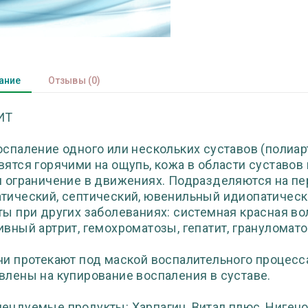
ание
Отзывы
(0)
ИТ
оспаление одного или нескольких суставов (полиар
вятся горячими на ощупь, кожа в области суставов
и ограничение в движениях. Подразделяются на пе
тический, септический, ювенильный идиопатически
ты при других заболеваниях: системная красная вол
ивный артрит, гемохроматозы, гепатит, грануломато
ни протекают под маской воспалительного процес
влены на купирование воспаления в суставе.
ендуемые продукты: Харпагин, Витал плюс, Нигенол