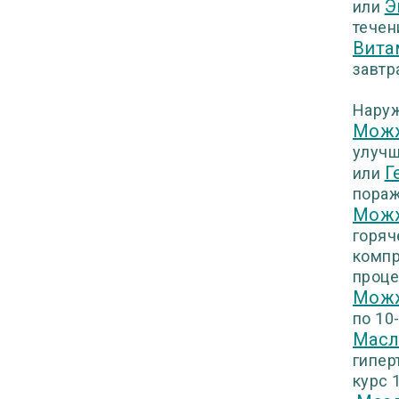
Э
или
течени
Вита
завтр
Наруж
Можж
улучш
Г
или
пораж
Можж
горяч
компр
проце
Можж
по 10
Масл
гипер
курс 