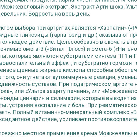
 Можжевеловый экстракт, Экстракт Арти-шока, Ультр
вельник. Бодрость на весь день.
ктом выбора при артритах является «Харпагин» («
идные гликозиды (гарпагозид и др.) оказывают пр
толяющее действие. Целесообразно включать в пр
енимые омега-3 («Витал Плюс») и омега-6 («Ниген
ты, которые являются субстратами синтеза ПГ1 и П
вовоспалительный эффект, и субстратно тормозят 
енасыщенные жирные кислоты способны обеспечи
 того, они угнетают аутоиммунные реакции, умень
одвижность суставов. При подагрическом артрите 
ока», или «Ультра защиту печени», или «Можжевел
ноиды циннарин и силимарин, которые выводят из
ты, устраняя воспаление и боль. При ревматичес
акт». Полный витаминно-минеральный комплекс «Бо
ксидантное действие, усиливает противовоспалит
оважно местное применение крема Можжевельник,