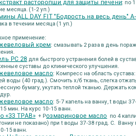
кстракт расторопши для защиты печени
: по 
е месяца. (1-2 уп.)
мины ALL DAY FIT "Бодрость на весь день" A
ака в течении месяца (1 уп.)
ное применение:
евеловый крем
: смазывать 2 раза в день пор
ения.
ель РС 28
для быстрого устранения болей в сустав
енные суставы до клинического улучшения.
евеловое масло
: Компресс на область сустава
ей воды (40 град.). Смочить х/б ткань, слегка отжат
ессную бумагу, укутать теплой тканью. Держать ко
дур.
евеловое масло
: 5-7 капель на ванну, t воды 
-15 мин. На курс 10-15 ванн.
о «33 ТРАВ»
озмариновое масло
+ Р
по 4 капли
тонии не показано) при t воды 37-38 град. С. Ванну
10-15 ванн.