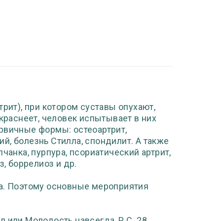
трит), при котором суставы опухают,
 краснеет, человек испытывает в них
рвичные формы: остеоартрит,
й, болезнь Стилла, спондилит. А также
чанка, пурпура, псориатический артрит,
з, боррелиоз и др.
са. Поэтому основные мероприятия
 или Молодость навсегда, Р.С. 28