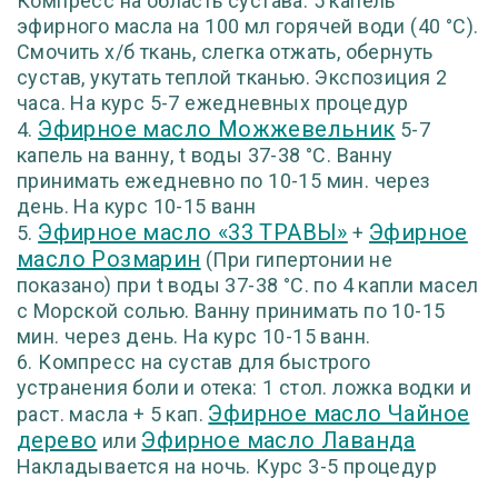
Компресс на область сустава: 5 капель
эфирного масла на 100 мл горячей води (40 °С).
Смочить х/б ткань, слегка отжать, обернуть
сустав, укутать теплой тканью. Экспозиция 2
часа. На курс 5-7 ежедневных процедур
Эфирное масло Можжевельник
4.
5-7
капель на ванну, t воды 37-38 °С. Ванну
принимать ежедневно по 10-15 мин. через
день. На курс 10-15 ванн
Эфирное масло «33 ТРАВЫ»
Эфирное
5.
+
масло Розмарин
(При гипертонии не
показано) при t воды 37-38 °С. по 4 капли масел
с Морской солью. Ванну принимать по 10-15
мин. через день. На курс 10-15 ванн.
6. Компресс на сустав для быстрого
устранения боли и отека: 1 стол. ложка водки и
Эфирное масло Чайное
раст. масла + 5 кап.
дерево
Эфирное масло Лаванда
или
Накладывается на ночь. Курс 3-5 процедур