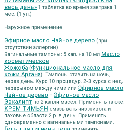
Витамины A-Z компакт «Бодрость на
весь день»
1 таблетка во время завтрака 1
мес. (1 уп.)
Наружное применение:
Эфирное масло Чайное дерево
(при
отсутствии аллергии)
Масло
Вагинальные тампоны: 5 кап. на 10 мл
косметическое
Жожоба
Функциональное масло для
(
кожи Аргана
)
. Тампоны ставить на ночь,
через день. Курс 10 процедур. 2-3 курса с нед.
Эфирное масло
перерывом между ними или
Чайное дерево
Эфирное масло
+
Эвкалипт
по 2 капли масел. Применять также.
КРЕМ ТИМЬЯН
смазывать низ живота и
паховые области 2 р. в день. Применять
одновременно с вагинальными тампонами.
Гель для гигиены тела
применять