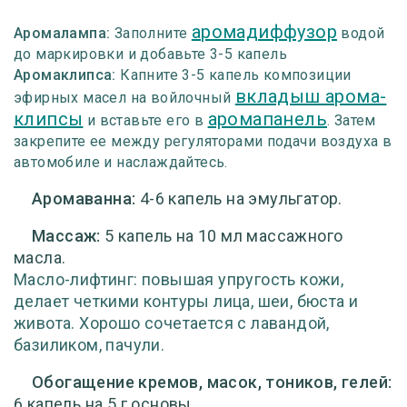
аромадиффузор
Аромалампа:
Заполните
водой
до маркировки и добавьте 3-5 капель
Аромаклипса:
Капните 3-5 капель композиции
вкладыш арома-
эфирных масел на войлочный
клипсы
аромапанель
и вставьте его в
. Затем
закрепите ее между регуляторами подачи воздуха в
автомобиле и наслаждайтесь.
Аромаванна:
4-6 капель на эмульгатор.
Массаж:
5 капель на 10 мл массажного
масла.
Масло-лифтинг: повышая упругость кожи,
делает четкими контуры лица, шеи, бюста и
живота. Хорошо сочетается с лавандой,
базиликом, пачули.
Обогащение кремов, масок, тоников, гелей:
6 капель на 5 г основы.