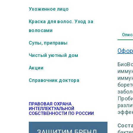
Ухоженное лицо
Краска для волос. Уход за
волосами
Опис
Супы, приправы
Офор
Чистый уютный дом
БиоВо
Акции
иммун
иммун
Справочник доктора
борет
забол
Проби
ПРАВОВАЯ ОХРАНА
разли
ИНТЕЛЛЕКТУАЛЬНОЙ
эффек
СОБСТВЕННОСТИ ПО РОССИИ
Соста
бакте