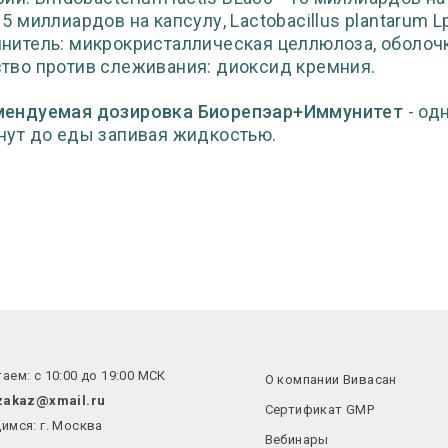
 5 миллиардов на капсулу, Lactobacillus plantarum 
нитель: микрокристаллическая целлюлоза, оболоч
тво против слеживания: диоксид кремния.
мендуемая дозировка Биорепэар+Иммунитет
- од
нут до еды запивая жидкостью.
аем: с 10:00 до 19:00 МСК
О компании Вивасан
zakaz@xmail.ru
Сертификат GMP
имся: г. Москва
Вебинары