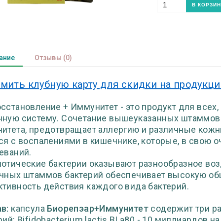
ание
Отзывы
(0)
мить клубную карту для скидки на продукц
сстановление + Иммунитет - это продукт для всех,
ную систему. Сочетание вышеуказанных штаммов
итета, предотвращает аллергию и различные кожн
ся с воспалениями в кишечнике, которые, в свою
еваний.
отические бактерии оказывают разнообразное воз
чных штаммов бактерий обеспечивает высокую о
тивность действия каждого вида бактерий.
в:
капсула
Биорепэар+Иммунитет
содержит три р
рий: Bifidobacterium lactis BLa80 - 10 миллиардов н