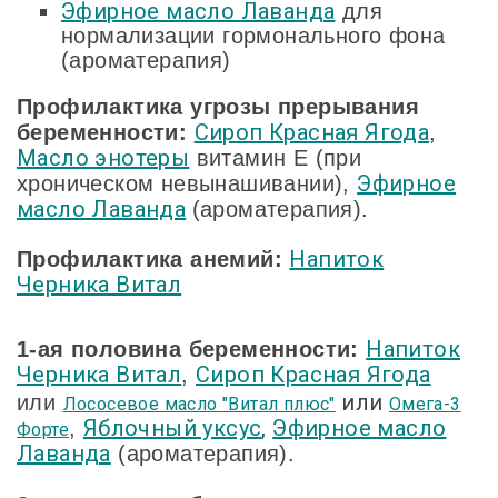
Эфирное масло Лаванда
для
нормализации гормонального фона
(ароматерапия)
Профилактика угрозы прерывания
Сироп Красная Ягода
беременности:
,
Масло энотеры
витамин E (при
Эфирное
хроническом невынашивании),
масло Лаванда
(ароматерапия).
Напиток
Профилактика анемий:
Черника Витал
Напиток
1-ая половина беременности:
Черника Витал
Сироп Красная Ягода
,
или
или
Лососевое масло "Витал плюс"
Омега-3
Яблочный уксус
,
Эфирное масло
,
Форте
Лаванда
(ароматерапия).