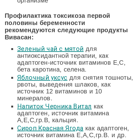
организме
Профилактика токсикоза первой
половины беременности
рекомендуются следующие продукты
Вивасан:
Зеленый чай с мятой
для
антиоксидантной терапии, как
адаптоген-источник витаминов Е,С,
бета каротина, селена.
Яблочный уксус
для снятия тошноты,
рвоты, выведения шлаков, как
источник 12 витаминов и 10
минералов.
Напиток Черника Витал
как
адаптоген, источник витамина
А,Е,С,гр.В, кальция.
Сироп Красная Ягода
как адаптоген,
источник витамина Е,А,С,гр.В. и др.