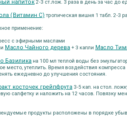
ный напиток
2-3 ст.лож. 3 раза в день за час до 
ола (Витамин С)
тропическая вишня 1 табл. 2-3 ра
ное применение:
ресс с эфирными маслами
Масло Чайного дерева
Масло Тим
ли
+ 3 капли
о Базилика
на 100 мл теплой воды без эмульгатор
ое место, утеплить. Время воздействия компресса 
нять ежедневно до улучшения состояния.
ракт косточек грейпфрута
3-5 кап. на стол. лож
вую салфетку и наложить на 12 часов. Повязку мен
ендуемые продукты расположены в порядке убыва