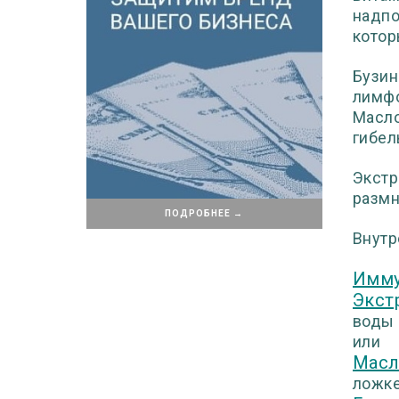
надпо
котор
Бузин
лимфо
Масло
гибел
Экстр
размн
ПОДРОБНЕЕ →
Внутр
Имму
Экст
воды 2
или
Масл
ложке