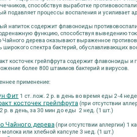
чечников, способствуя выработке противовоспалит
ый подавляет процессы воспаления и усиливает а
ый напиток содержит флавоноиды противовоспали
дренажную функцию, способствуя выведению токс
 Чайного дерева оказывают выраженное противов
ь широкого спектра бактерий, обуславливающих во
акт косточек грейпфрута содержит флавоноиды и 
ожение более 800 штаммов бактерий и вирусов.
еннее применение:
н Фит
1 ст. лож. 2 р. в день во время еды 2-4 неде
ракт косточек грейпфрута
(при отсутствии аллер
 р. в день, за 30 мин до еды 2 нед. (1 шт.)
о Чайного дерева
(при отсутствии аллергии) 1 ка
 молока или хлебной капсуле 3 нед. (1 шт.)