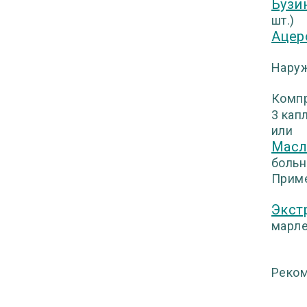
Бузи
шт.)
Ацер
Наруж
Комп
3 кап
или
Масл
больн
Приме
Экст
марле
Реком