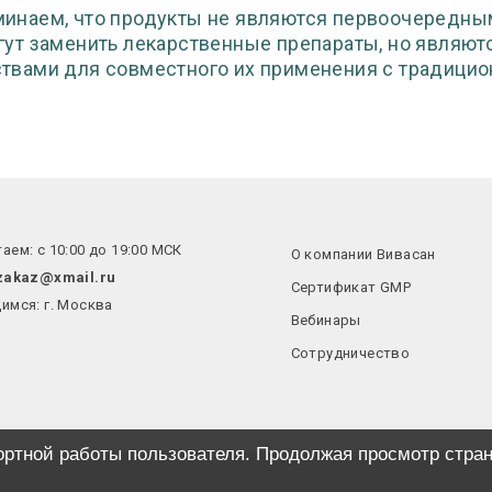
инаем, что продукты не являются первоочередны
гут заменить лекарственные препараты, но являю
твами для совместного их применения с традици
аем: с 10:00 до 19:00 МСК
О компании Вивасан
zakaz@xmail.ru
Сертификат GMP
имся: г. Москва
Вебинары
Сотрудничество
ортной работы пользователя. Продолжая просмотр стран