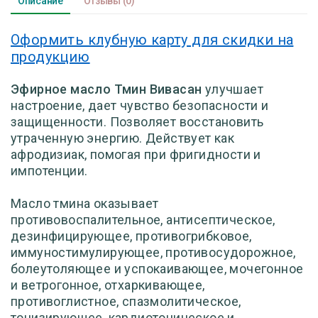
Описание
Отзывы
(0)
Оформить клубную карту для скидки на
продукцию
Эфирное масло Тмин Вивасан
улучшает
настроение, дает чувство безопасности и
защищенности. Позволяет восстановить
утраченную энергию. Действует как
афродизиак, помогая при фригидности и
импотенции.
Масло тмина оказывает
противовоспалительное, антисептическое,
дезинфицирующее, противогрибковое,
иммуностимулирующее, противосудорожное,
болеутоляющее и успокаивающее, мочегонное
и ветрогонное, отхаркивающее,
противоглистное, спазмолитическое,
тонизирующее, кардиотоническое и