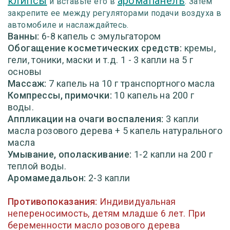
клипсы
аромапанель
и вставьте его в
. Затем
закрепите ее между регуляторами подачи воздуха в
автомобиле и наслаждайтесь.
Ванны:
6-8 капель с эмульгатором
Обогащение косметических средств:
кремы,
гели, тоники, маски и т.д. 1 - 3 капли на 5 г
основы
Массаж:
7 капель на 10 г транспортного масла
Компрессы, примочки:
10 капель на 200 г
воды.
Аппликации на очаги воспаления:
3 капли
масла розового дерева + 5 капель натурального
масла
Умывание, ополаскивание:
1-2 капли на 200 г
теплой воды.
Аромамедальон:
2-3 капли
Противопоказания:
Индивидуальная
непереносимость, детям младше 6 лет. При
беременности масло розового дерева