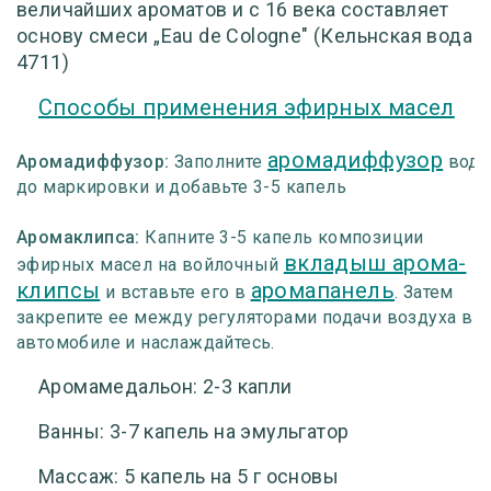
величайших ароматов и с 16 века составляет
основу смеси „Eau de Cologne" (Кельнская вода
4711)
Способы применения эфирных масел
аромадиффузор
Аромадиффузор:
Заполните
водо
до маркировки и добавьте 3-5 капель
Аромаклипса:
Капните 3-5 капель композиции
вкладыш арома-
эфирных масел на войлочный
клипсы
аромапанель
и вставьте его в
. Затем
закрепите ее между регуляторами подачи воздуха в
автомобиле и наслаждайтесь.
Аромамедальон:
2-3 капли
Ванны:
3-7 капель на эмульгатор
Массаж:
5 капель на 5 г основы