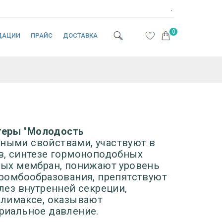
.
0
ДАЦИИ
ПРАЙС
ДОСТАВКА
теры
"Молодость
тными свойствами,
участвуют в
в, синтезе гормоноподобных
ных мембран, понижают уровень
тромбообразования, препятствуют
лез внутренней секреции,
климаксе, оказывают
риальное давление.