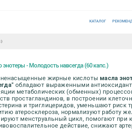
КАТАЛОГ
РЕКОМЕН
.)
 энотеры - Молодость навсегда (60 капс.)
ненасыщенные жирные кислоты
масла эно
егда"
обладают выраженными антиоксидан
ляции метаболических (обменных) процессо
ств простагландинов, в построении клеточ
стерина и триглицеридов, уменьшают риск 
итию атеросклероза, нормализуют работу же
лируют менструальный цикл, помогают при 
ивовоспалительное действие, снижают арте