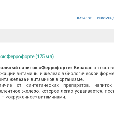
КАТАЛОГ
РЕКОМЕН
ок Феррофорте (175 мл)
ральный напиток «Феррофорте» Вивасан
на основ
жащий витамины и железо в биологической форме
ита железа и витаминов в организме.
личие от синтетических препаратов, напито
алентное железо, которое легко усваивается, пос
 – «окруженное» витаминами.