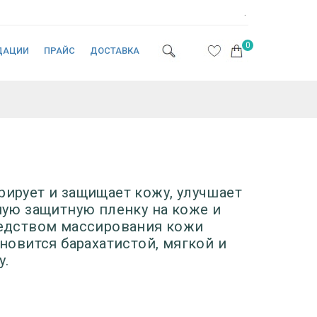
.
0
ДАЦИИ
ПРАЙС
ДОСТАВКА
рирует и защищает кожу, улучшает
ную защитную пленку на коже и
редством массирования кожи
новится барахатистой, мягкой и
у.