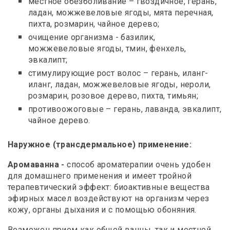
местное обезболивание – гвоздичное, герань,
ладан, можжевеловые ягоды, мята перечная,
пихта, розмарин, чайное дерево;
очищение организма - базилик,
можжевеловые ягоды, тмин, фенхель,
эвкалипт;
стимулирующие рост волос – герань, иланг-
иланг, ладан, можжевеловые ягоды, нероли,
розмарин, розовое дерево, пихта, тимьян;
противоожоговые – герань, лаванда, эвкалипт,
чайное дерево.
Наружное (трансдермальное) применение:
Аромаванна -
способ ароматерапии очень удобен
для домашнего применения и имеет тройной
терапевтический эффект: биоактивные вещества
эфирных масел воздействуют на организм через
кожу, органы дыхания и с помощью обоняния.
Возможен прием как общей ванны, так и местной